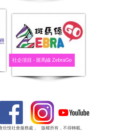
社企項目 - 斑馬線 ZebraGo
 浸信會欣悅社會服務處 。 版權所有，不得轉載。