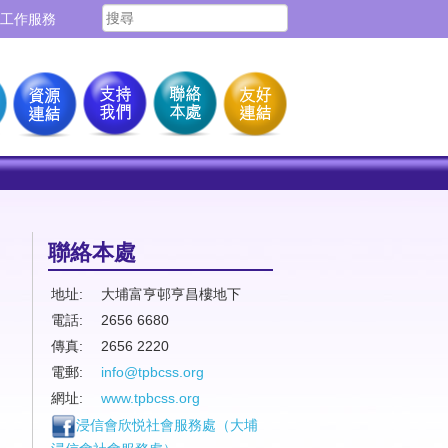
工作服務
聯絡本處
地址:
大埔富亨邨亨昌樓地下
電話:
2656 6680
傳真:
2656 2220
電郵:
info@tpbcss.org
網址:
www.tpbcss.org
浸信會欣悦社會服務處（
大埔