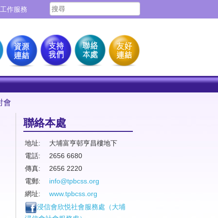
工作服務
討會
聯絡本處
地址:
大埔富亨邨亨昌樓地下
電話:
2656 6680
傳真:
2656 2220
電郵:
info@tpbcss.org
網址:
www.tpbcss.org
浸信會欣悦社會服務處（
大埔