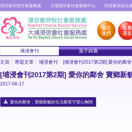
浸信會欣悅社會服務處
大埔浸信會社會服務中心
欣悅家長綜合
埔浸會刊
親子錦囊
主頁
專題文章
埔浸會刊
[埔浸會刊2017第2期] 愛你的
[埔浸會刊2017第2期] 愛你的鄰舍 寶鄉
2017-06-17
愛你的鄰舍，寶鄉新貌好生活鄰里守望心胸闊