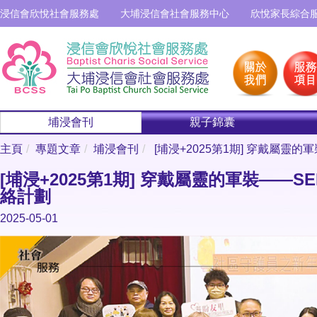
浸信會欣悅社會服務處
大埔浸信會社會服務中心
欣悅家長綜合
埔浸會刊
親子錦囊
主頁
專題文章
埔浸會刊
[埔浸+2025第1期] 穿戴屬靈
[埔浸+2025第1期] 穿戴屬靈的軍裝——
絡計劃
2025-05-01