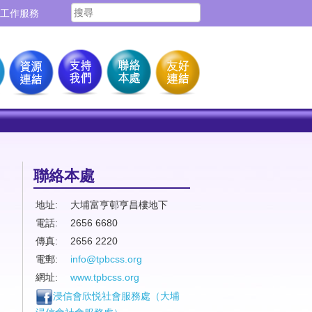
工作服務
聯絡本處
地址:
大埔富亨邨亨昌樓地下
電話:
2656 6680
傳真:
2656 2220
電郵:
info@tpbcss.org
網址:
www.tpbcss.org
浸信會欣悦社會服務處（
大埔