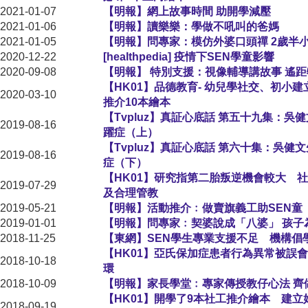
2021-01-07
【明報】網上故事時間 助開學減壓
2021-01-06
【明報】讀樂樂：學做不吼叫的爸媽
2021-01-05
【明報】問專家：模仿外婆口頭禪 2歲半
2020-12-22
[healthpedia] 疫情下SEN學童影響
2020-09-08
【明報】 特別支援：視像輔導講故事 遙
【HK01】品德教育- 幼兒學社交、初小
2020-03-10
推介10本繪本
【Tvpluz】真証心底話 第五十九集：吳健
2019-08-16
躍症（上）
【Tvpluz】真証心底話 第六十集：吳健文
2019-08-16
症（下）
【HK01】研究指第二胎叛逆機會較大 
2019-07-29
及合理管教
2019-05-21
【明報】活動推介﹕做賣旗義工助SEN童
2019-01-01
【明報】問專家﹕契婆說成「八婆」 孩子
2018-11-25
【東網】SEN學生專業支援不足 機構倡
【HK01】亞氏保加症患者行為異常被誤
2018-10-18
環
2018-10-09
【明報】家長學堂﹕專家傳授教仔心法 齊
【HK01】開學了9本社工推介繪本 建
2018-09-19