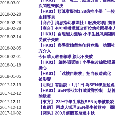
【HK01】一校一社工．政策分析，從撥
2018-03-01
次問題未解決
【HK01】預算案擬增1.38億推小學「
2018-02-28
走輔導員
2018-02-28
【商台】消息指幼稚園社工服務先導計劃
2018-02-28
【商台】有社福機構冀政府按幼稚園學生
【HK01】自理能力測驗 小學生挑戰開
2018-02-14
受孩子失敗
【HK01】察學童臉留掌印解危機 幼園
2018-02-05
方介入
2018-02-01
今日華人教會報導 顧此不失彼
【HK01】 細路唱呢啲 ! 小學生改編歌
2018-01-18
擔心
【HK01】「跳樓自殺枚」把自殺遊戲化
2018-01-05
被影響
2017-12-19
【明報】有話說﹕1月1日 為SEN學童起跑
【HK01】SEN徵狀如打噴嚏難控制 慈
2017-12-12
除欺凌
2017-12-11
【東方】 23%中學生漠視SEN同學被欺凌
2017-12-10
【東網】 兩成人懶理SEN學生被欺凌 
2017-10-02
【蘋果】200月餅贈基層過中秋