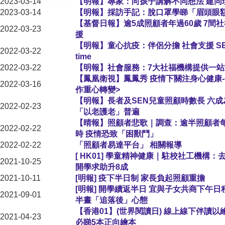
2023-03-14
【明報】專家：向孩子講解不同想法 建同
2023-03-14
【明報】採訪手記：脫口罩學睇「眉頭眼
【基督日報】逾5成照顧者年過60歲 7間
2022-03-23
援
【明報】童心抗疫：伴侶分擔 社會支援 SE
2022-03-22
time
2022-03-22
【明報】社會服務：7大社福機構提供一站
【鳳凰衛視】鳳鳳秀 疫情下關注身心健康
2022-03-16
作重心轉變>
【明報】長者及SEN兒童照顧時數長 六
2022-02-23
「以老護老」普遍
【晴報】照顧者悲歌｜調查：逾半照顧者每周
2022-02-22
時 疫情恐致「困獸鬥」
2022-02-22
「照顧者易達平台」 相關報導
[ HK01] 學童精神健康｜駐校社工機構
2021-10-25
開學求助升8成
2021-10-11
[明報] 疫下半日制 家長負起照顧重擔
[明報] 開學續返半日 宜與子女共商下午日
2021-09-01
半晝「追落後」心態
【香港01】(世界閱讀日) 線上線下伴讀
2021-04-23
必睇5本正向繪本