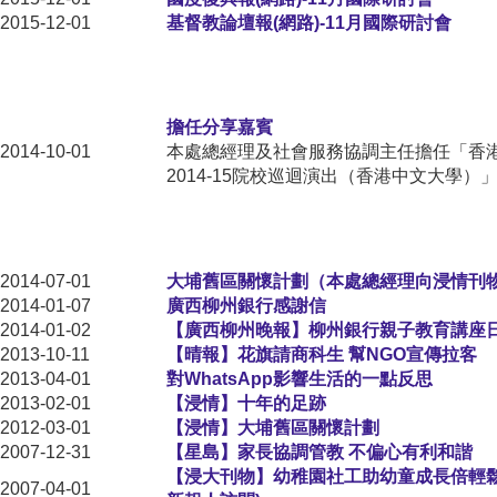
2015-12-01
基督教論壇報(網路)-11月國際研討會
擔任分享嘉賓
2014-10-01
本處總經理及社會服務協調主任擔任「香
2014-15院校巡迴演出（香港中文大學）
2014-07-01
大埔舊區關懷計劃（本處總經理向浸情刊
2014-01-07
廣西柳州銀行感謝信
2014-01-02
【廣西柳州晚報】柳州銀行親子教育講座
2013-10-11
【晴報】花旗請商科生 幫NGO宣傳拉客
2013-04-01
對WhatsApp影響生活的一點反思
2013-02-01
【浸情】十年的足跡
2012-03-01
【浸情】大埔舊區關懷計劃
2007-12-31
【星島】家長協調管教 不偏心有利和諧
【浸大刊物】幼稚園社工助幼童成長倍輕
2007-04-01