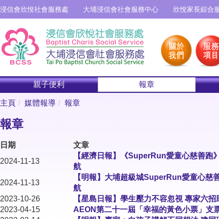
浸信會欣悅社會服務處
大埔浸信會社會服務中心
欣悅家長綜合
親子便利
報章
主頁
媒體報導
報章
報章
日期
文章
【經濟日報】《SuperRun愛童心慈善跑
2024-11-13
航
【明報】大埔超級城SuperRun愛童心慈
2024-11-13
航
2023-10-26
【星島日報】學生壓力不容忽視 專家六招
2023-04-15
AEON第二十一屆「幸福的黃色小票」支