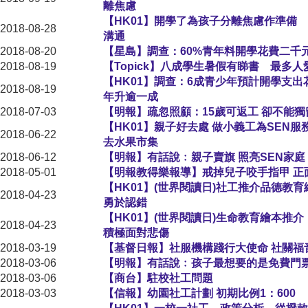
離焦慮
【HK01】開學了為孩子分離焦慮作準備
2018-08-28
溝通
2018-08-20
【星島】調查：60%青年料開學花費二千
2018-08-19
【Topick】八成學生暑假有睇書 最多
【HK01】調查：6成青少年預計開學支出花
2018-08-19
年升逾一成
2018-07-03
【明報】疏忽照顧：15歲可返工 卻不能獨
【HK01】親子好去處 做小義工為SEN
2018-06-22
去水果市集
2018-06-12
【明報】有話說﹕親子賣旗 照亮SEN家庭
2018-05-01
【明報教得樂報導】戒掉兒子咬手指甲 正面
【HK01】(世界閱讀日)社工推介品德教
2018-04-23
勇於認錯
【HK01】(世界閱讀日)生命教育繪本推
2018-04-23
積極面對悲傷
2018-03-19
【基督日報】社服機構踐行大使命 社關福
2018-03-06
【明報】有話說﹕孩子最想要的是免費門
2018-03-06
【商台】駐校社工問題
2018-03-03
【信報】幼園社工計劃 初期比例1：600