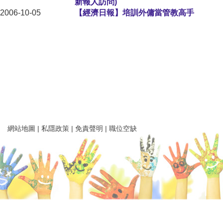
新報人訪問)
2006-10-05
【經濟日報】培訓外傭當管教高手
網站地圖
|
私隱政策
|
免責聲明
|
職位空缺