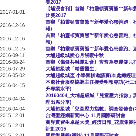
賽2017
【埔浸會刊】首辦「柏靈頓寶寶熊™新年
2017-01-01
比賽2017
首辦「柏靈頓寶寶熊™新年愛心慈善跑」社區
2016-12-16
報)
首辦「柏靈頓寶寶熊™新年愛心慈善跑」社區
2016-12-16
報)
2016-12-15
首辦「柏靈頓寶寶熊™新年愛心慈善跑」遊
2016-09-11
大埔超級城愛心月餅暖中秋
2016-08-24
首辦《傷健共融運動會》齊齊為奧運健兒
2016-07-29
大埔超級城「精靈醫生」
2016-05-02
大埔超級城盃 小學圍棋邀請賽(本處總經理
本處社會服務協調主任接受明報專訪(社工
2016-04-15
升專業水平)
20160404_大埔超級城「兒童壓力指數
2016-04-04
理出席分享)
2016-04-04
大埔超級城「兒童壓力指數」調查發佈會(
2015-12-01
台灣聖經網新聞中心-11月國際研討會
商界實習生卓越大獎_經濟日報_花旗集團
2015-12-01
計劃2015
2015-12-01
國度復興報(網路)-11月國際研討會