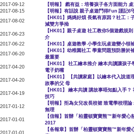
2017-09-12
【明報】 戲有益：培養孩子各方面能力 
2017-08-15
【明報】有話說 親子桌遊鬥得Fun 謹記6
【HK01】媽媽好煩 長氣有原因？社工
2017-08-02
減雙方爭拗
【HK01】親子桌遊 社工教你5個遊戲規
2017-06-23
介
2017-06-22
【HK01】桌遊教學 小學生玩桌遊變小領
【HK01】幼稚園社工 學童問題預防勝於
2017-06-20
最重要
【HK01】 社工繪本推介 繪本共讀讓孩
2017-04-20
電子奶嘴
【HK01】 【共讀家庭】以繪本代入說道理
2017-04-20
故事的父 母
【HK01】 繪本共讀 講故事唔知點入手？
2017-04-19
技巧
【明報】拒為女兒改長校裙 致電學校理論
2017-01-12
無理
【信報】首辦「柏靈頓寶寶熊™新年愛心
2017-01-01
2017
【各報章】首辦「柏靈頓寶寶熊™新年愛
2017-01-01