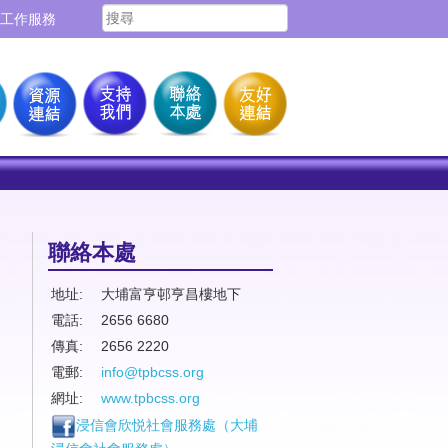
工作服務
聯絡本處
地址:
大埔富亨邨亨昌樓地下
電話:
2656 6680
傳真:
2656 2220
電郵:
info@tpbcss.org
網址:
www.tpbcss.org
浸信會欣悦社會服務處（
大埔