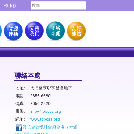
工作服務
聯絡本處
地址:
大埔富亨邨亨昌樓地下
電話:
2656 6680
傳真:
2656 2220
電郵:
info@tpbcss.org
網址:
www.tpbcss.org
浸信會欣悦社會服務處（
大埔