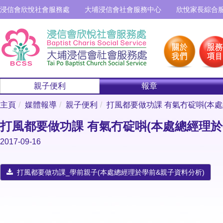
浸信會欣悅社會服務處
大埔浸信會社會服務中心
欣悅家長綜合
親子便利
報章
主頁
媒體報導
親子便利
打風都要做功課 有氣冇碇唞(本
打風都要做功課 有氣冇碇唞(本處總經理於
2017-09-16
打風都要做功課_學前親子(本處總經理於學前&親子資料分析)