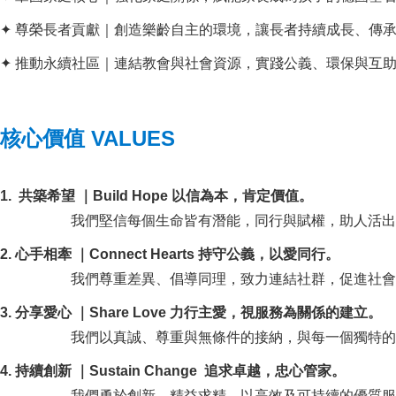
✦ 尊榮長者貢獻｜創造樂齡自主的環境，讓長者持續成長、傳
✦ 推動永續社區｜連結教會與社會資源，實踐公義、環保與互
核心價值 VALUES
1. 共築希望 ｜Build Hope 以信為本，肯定價值。
我們堅信每個生命皆有潛能，同行與賦權，助人活出
2. 心手相牽 ｜Connect Hearts 持守公義，以愛同行。
我們尊重差異、倡導同理，致力連結社群，促進社會
3. 分享愛心 ｜Share Love 力行主愛，視服務為關係的建立。
我們以真誠、尊重與無條件的接納，與每一個獨特的生
4. 持續創新 ｜Sustain Change 追求卓越，忠心管家。
我們勇於創新、精益求精，以高效及可持續的優質服務