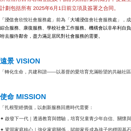
計劃包括所有 2025年6月1日前立項及簽署之合同。
「浸信
會欣悅社會服務處」前為「
大埔浸信
會社會服務處
」，成
綜合服務、康復服務、學校社會工作服務
。機構會以非牟利自負
咐去服侍鄰舍，盡力滿足居民對社會服務的需要。
遠景 VISION
「轉化生命，共建和諧——以基督的愛培育充滿盼望的共融社區
使命 MISSION
「扎根聖經價值，以創新服務回應時代需要：
✦ 啟發下一代｜透過教育與體驗，培育兒童青少年自信、關懷
✦ 鞏固家庭核心｜強化家庭關係，賦能家長成為孩子的穩固基