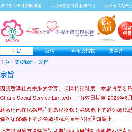
浸信會欣悅社會服務處
大埔浸信會社會服務中心
欣悅家長綜合
宗旨
架構
年報及核數
董事會
主頁
關於我們
宗旨
宗旨
因應香港社會未來的需要、保障持續發展，本處將更名
Charis Social Service Limited），有效日期自 2025
新名稱已在稅務局註冊為稅務條例第88條下的豁免繳稅
條例第88條下的豁免繳稅權利直至另行通知爲止。
所有沿用舊有名稱登記及申請的項目計劃將維持不變直