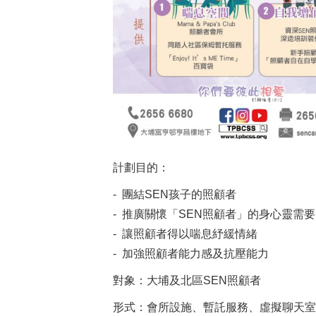
計劃目的：
- 團結SEN孩子的照顧者
- 推廣關懷「SEN照顧者」的身心靈需要
- 讓照顧者得以喘息紓緩情緒
- 加強照顧者能力感及抗壓能力
對象：大埔及北區SEN照顧者
形式：會所設施、暫託服務、虛擬聊天室、