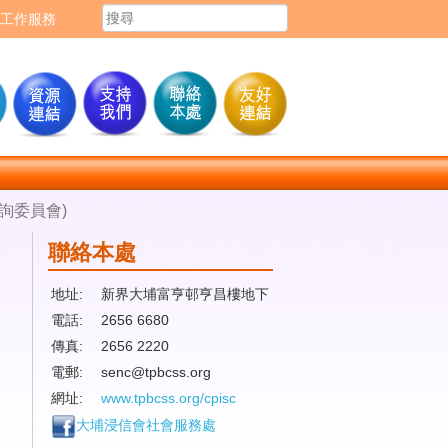
工作服務
詢委員會)
聯絡本處
地址:
新界大埔富亨邨亨昌樓地下
電話:
2656 6680
傳真:
2656 2220
電郵:
senc@tpbcss.org
網址:
www.tpbcss.org/cpisc
大埔浸信會社會服務處