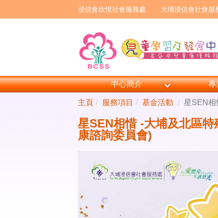
浸信會欣悅社會服務處
大埔浸信會社會服
中心簡介
專
主頁
服務項目
基金活動
星SEN
星SEN相惜 -大埔及北區
康諮詢委員會)