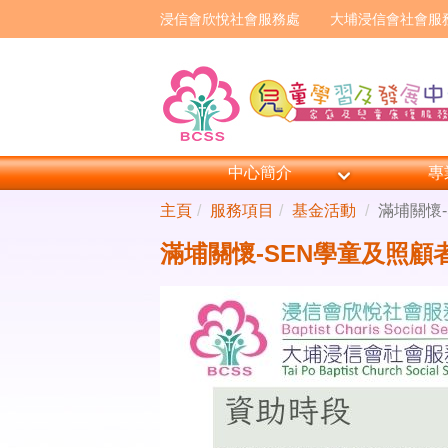
浸信會欣悅社會服務處
大埔浸信會社會服
中心簡介
專
主頁
服務項目
基金活動
滿埔關懷
滿埔關懷-SEN學童及照顧