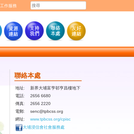
工作服務
聯絡本處
地址:
新界大埔富亨邨亨昌樓地下
電話:
2656 6680
傳真:
2656 2220
電郵:
senc@tpbcss.org
網址:
www.tpbcss.org/cpisc
大埔浸信會社會服務處